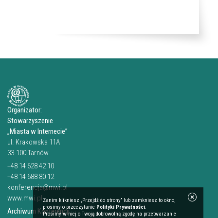
Organizator:
Stowarzyszenie
„Miasta w Internecie”
ul. Krakowska 11A
33-100 Tarnów
+48 14 628 42 10
+48 14 688 80 12
konferencja@mwi.pl
www.mwi.pl
Zanim klikniesz „Przejdź do strony” lub zamkniesz to okno,
prosimy o przeczytanie
Polityki Prywatności
.
Archiwum Konferencji:
Prosimy w niej o Twoją dobrowolną zgodę na przetwarzanie