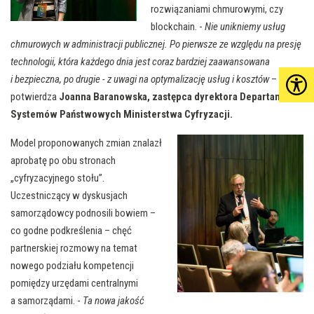
rozwiązaniami chmurowymi, czy
blockchain. -
Nie unikniemy usług
chmurowych w administracji publicznej. Po pierwsze ze względu na presję
technologii, która każdego dnia jest coraz bardziej zaawansowana
i bezpieczna, po drugie - z uwagi na optymalizację usług i kosztów
–
potwierdza
Joanna Baranowska, zastępca dyrektora Departamentu
Systemów Państwowych Ministerstwa Cyfryzacji.
Model proponowanych zmian znalazł
aprobatę po obu stronach
„cyfryzacyjnego stołu”.
Uczestniczący w dyskusjach
samorządowcy podnosili bowiem –
co godne podkreślenia – chęć
partnerskiej rozmowy na temat
nowego podziału kompetencji
pomiędzy urzędami centralnymi
a samorządami. -
Ta nowa jakość