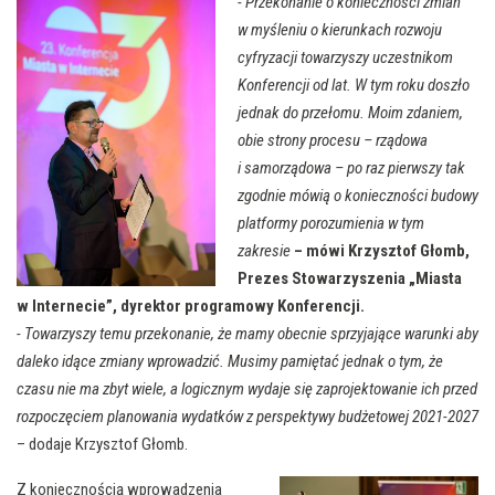
- Przekonanie o konieczności zmian
w myśleniu o kierunkach rozwoju
cyfryzacji towarzyszy uczestnikom
Konferencji od lat. W tym roku doszło
jednak do przełomu. Moim zdaniem,
obie strony procesu – rządowa
i samorządowa – po raz pierwszy tak
zgodnie mówią o konieczności budowy
platformy porozumienia w tym
zakresie
– mówi Krzysztof Głomb,
Prezes Stowarzyszenia „Miasta
w Internecie”, dyrektor programowy Konferencji.
- Towarzyszy temu przekonanie, że mamy obecnie sprzyjające warunki aby
daleko idące zmiany wprowadzić. Musimy pamiętać jednak o tym, że
czasu nie ma zbyt wiele, a logicznym wydaje się zaprojektowanie ich przed
rozpoczęciem planowania wydatków z perspektywy budżetowej 2021-2027
– dodaje Krzysztof Głomb.
Z koniecznością wprowadzenia