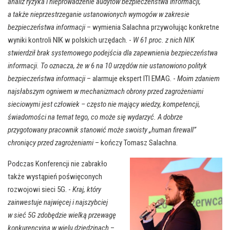
analiz ryzyka i nieprowadzenie audytów bezpieczeństwa informacji,
a także nieprzestrzeganie ustanowionych wymogów w zakresie
bezpieczeństwa informacji
– wymienia Salachna przywołując konkretne
wyniki kontroli NIK w polskich urzędach. -
W 61 proc. z nich NIK
stwierdził brak systemowego podejścia dla zapewnienia bezpieczeństwa
informacji. To oznacza, że w 6 na 10 urzędów nie ustanowiono polityk
bezpieczeństwa informacji
– alarmuje ekspert ITI EMAG. -
Moim zdaniem
najsłabszym ogniwem w mechanizmach obrony przed zagrożeniami
sieciowymi jest człowiek – często nie mający wiedzy, kompetencji,
świadomości na temat tego, co może się wydarzyć. A dobrze
przygotowany pracownik stanowić może swoisty „human firewall”
chroniący przed zagrożeniami
– kończy Tomasz Salachna.
Podczas Konferencji nie zabrakło
także wystąpień poświęconych
rozwojowi sieci 5G. -
Kraj, który
zainwestuje najwięcej i najszybciej
w sieć 5G zdobędzie wielką przewagę
konkurencyjną w wielu dziedzinach
–