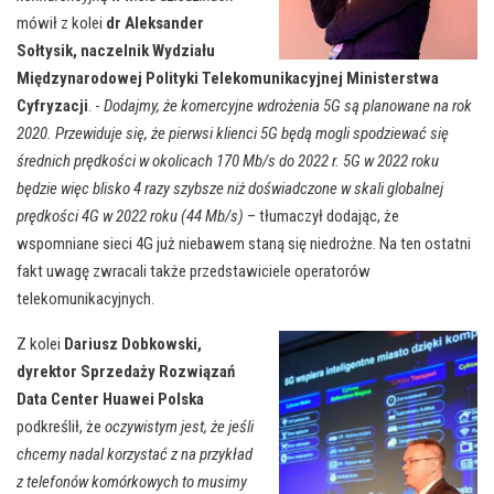
mówił z kolei
dr Aleksander
Sołtysik, naczelnik Wydziału
Międzynarodowej Polityki Telekomunikacyjnej Ministerstwa
Cyfryzacji
. -
Dodajmy, że komercyjne wdrożenia 5G są planowane na rok
2020. Przewiduje się, że pierwsi klienci 5G będą mogli spodziewać się
średnich prędkości w okolicach 170 Mb/s do 2022 r. 5G w 2022 roku
będzie więc blisko 4 razy szybsze niż doświadczone w skali globalnej
prędkości 4G w 2022 roku (44 Mb/s)
– tłumaczył dodając, że
wspomniane sieci 4G już niebawem staną się niedrożne. Na ten ostatni
fakt uwagę zwracali także przedstawiciele operatorów
telekomunikacyjnych.
Z kolei
Dariusz Dobkowski,
dyrektor Sprzedaży Rozwiązań
Data Center Huawei Polska
podkreślił, że
oczywistym jest, że jeśli
chcemy nadal korzystać z na przykład
z telefonów komórkowych to musimy