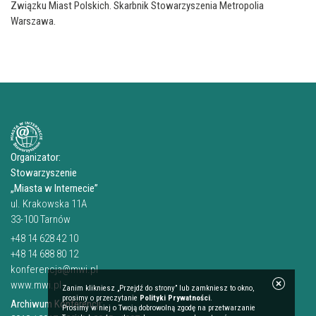
Związku Miast Polskich. Skarbnik Stowarzyszenia Metropolia
Warszawa.
Organizator:
Stowarzyszenie
„Miasta w Internecie”
ul. Krakowska 11A
33-100 Tarnów
+48 14 628 42 10
+48 14 688 80 12
konferencja@mwi.pl
www.mwi.pl
Zanim klikniesz „Przejdź do strony” lub zamkniesz to okno,
prosimy o przeczytanie
Polityki Prywatności
.
Archiwum Konferencji:
Prosimy w niej o Twoją dobrowolną zgodę na przetwarzanie