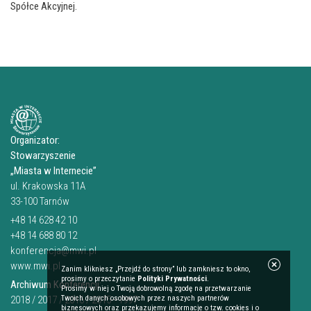
Spółce Akcyjnej.
Organizator:
Stowarzyszenie
„Miasta w Internecie”
ul. Krakowska 11A
33-100 Tarnów
+48 14 628 42 10
+48 14 688 80 12
konferencja@mwi.pl
www.mwi.pl
Zanim klikniesz „Przejdź do strony” lub zamkniesz to okno,
prosimy o przeczytanie
Polityki Prywatności
.
Archiwum Konferencji:
Prosimy w niej o Twoją dobrowolną zgodę na przetwarzanie
2018
/
2017
/
Twoich danych osobowych przez naszych partnerów
2016
/
2015—1997
biznesowych oraz przekazujemy informacje o tzw. cookies i o