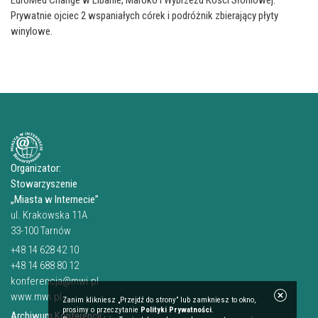
EuroMed Change w Libanie, Maroko i Wybrzeżu Kości Słoniowej.
Prywatnie ojciec 2 wspaniałych córek i podróżnik zbierający płyty
winylowe.
Organizator:
Stowarzyszenie
„Miasta w Internecie”
ul. Krakowska 11A
33-100 Tarnów
+48 14 628 42 10
+48 14 688 80 12
konferencja@mwi.pl
www.mwi.pl
Zanim klikniesz „Przejdź do strony” lub zamkniesz to okno,
prosimy o przeczytanie
Polityki Prywatności
.
Archiwum Konferencji: