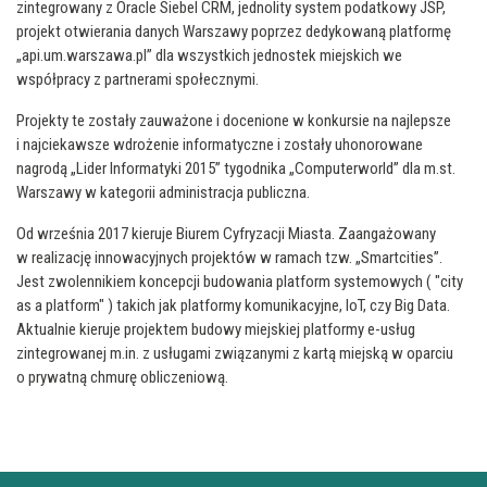
zintegrowany z Oracle Siebel CRM, jednolity system podatkowy JSP,
projekt otwierania danych Warszawy poprzez dedykowaną platformę
„api.um.warszawa.pl” dla wszystkich jednostek miejskich we
współpracy z partnerami społecznymi.
Projekty te zostały zauważone i docenione w konkursie na najlepsze
i najciekawsze wdrożenie informatyczne i zostały uhonorowane
nagrodą „Lider Informatyki 2015” tygodnika „Computerworld” dla m.st.
Warszawy w kategorii administracja publiczna.
Od września 2017 kieruje Biurem Cyfryzacji Miasta. Zaangażowany
w realizację innowacyjnych projektów w ramach tzw. „Smartcities”.
Jest zwolennikiem koncepcji budowania platform systemowych ( "city
as a platform" ) takich jak platformy komunikacyjne, IoT, czy Big Data.
Aktualnie kieruje projektem budowy miejskiej platformy e-usług
zintegrowanej m.in. z usługami związanymi z kartą miejską w oparciu
o prywatną chmurę obliczeniową.