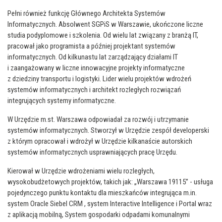
Pełni również funkcję Głównego Architekta Systemów
Informatycznych. Absolwent SGPiS w Warszawie, ukończone liczne
studia podyplomowe i szkolenia. Od wielu lat związany z branżą IT,
pracował jako programista a później projektant systemów
informatycznych. Od kilkunastu lat zarządzający działami IT
i zaangażowany w liczne innowacyjne projekty informatyczne
z dziedziny transportu i logistyki. Lider wielu projektów wdrożeń
systemów informatycznych i architekt rozległych rozwiązań
integrujących systemy informatyczne.
W Urzędzie m.st. Warszawa odpowiadał za rozwój i utrzymanie
systemów informatycznych. Stworzył w Urzędzie zespół developerski
z którym opracował i wdrożył w Urzędzie kilkanaście autorskich
systemów informatycznych usprawniających pracę Urzędu.
Kierował w Urzędzie wdrożeniami wielu rozległych,
wysokobudżetowych projektów, takich jak: „Warszawa 19115” - usługa
pojedynczego punktu kontaktu dla mieszkańców integrująca m.in.
system Oracle Siebel CRM , system Interactive Intelligence i Portal wraz
z aplikacją mobilną, System gospodarki odpadami komunalnymi