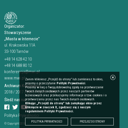
Organizator:
Stowarzyszenie
„Miasta w Internecie”
ul. Krakowska 11A
33-100 Tarnów
+48 14 628 42 10
+48 14 688 80 12
konferencja@mwi.pl
www.mwi.pl
Zanim klikniesz „Przejdź do strony” lub zamkniesz to okno,
prosimy o przeczytanie
Polityki Prywatności
.
Archiwum Konferencji:
Prosimy w niej o Twoją dobrowolną zgodę na przetwarzanie
2018
/
2017
/
Twoich danych osobowych przez naszych partnerów
2016
/
2015—1997
biznesowych oraz przekazujemy informacje o tzw. cookies i o
Śledź nas na:
przetwarzaniu przez nas Twoich danych osobowych.
Klikając „Przejdź do strony” lub zamykając okno przez
kliknięcie w znaczek X, zgadzasz się z naszym
regulaminem Polityki Prywatności.
Polityka Prywatności
POLITYKA PRYWATNOŚCI
PRZEJDŹ DO STRONY
© Copyright 2019